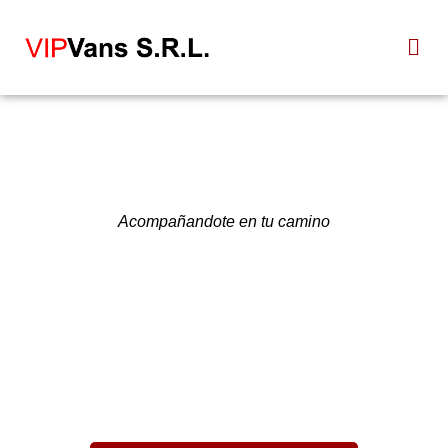
Ir
Men
al
contenido
Acompañandote en tu camino